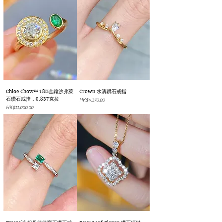
Chloe Chow™ 18K金鑲沙弗萊
Crown 水滴鑽石戒指
石鑽石戒指，0.837克拉
價格
HK$4,370.00
價格
HK$11,000.00