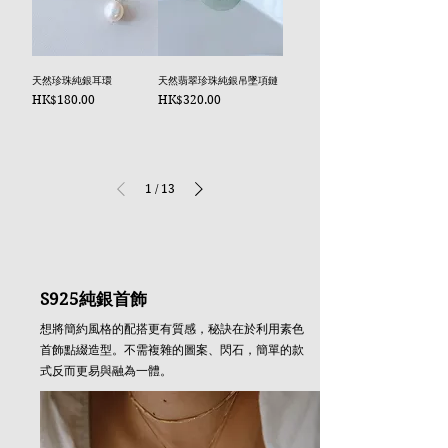
天然珍珠純銀耳環
天然翡翠珍珠純銀吊墜項鏈
價格
價格
HK$180.00
HK$320.00
1
/
13
S925純銀首飾
想將簡約風格的配搭更有質感，秘訣在於利用素色
首飾點綴造型。不需複雜的圖案、閃石，簡單的款
式反而更易與融為一體。