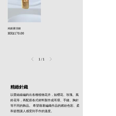
純銀素項鏈
價格
HK$170.00
1
/
1
精緻針織
以蕾絲線編鈎出各種植物花卉，如櫻花、玫瑰、風
鈴花等，再配搭各式材料製作成耳環、手鏈、胸針
等不同的飾品。 希望藉著編織作品的繽紛色彩、柔
和姿態讓人感受到手作的溫度。