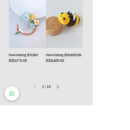
Fine-Kniiting 繁花胸針
Fine-Kniiting 蜜蜂磁吸掛飾
價格
價格
HK$370.00
HK$400.00
1
/
18
Macrame編織
Macrame藝術起源於南美洲，其本意為流蘇花邊
結，是一種自由靈活的純手工編織藝術。通過基礎
繩結的重復、堆疊、循環，可以搭配組合創造出多