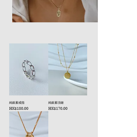
純銀素戒指
純銀素項鏈
價格
價格
HK$180.00
HK$170.00