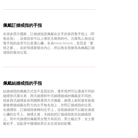
佩戴訂婚戒指的手指
在很多西方國家，訂婚戒指是佩戴在左手的第四隻手指上（即
無名指），這個習俗可以上溯至古羅馬時代。古羅馬人相信這
隻手指的血管可以直通心臟，名為Vena Amoris，意思是「愛
情之脈」。由於情感都發自內心，所以無名指被視為佩戴訂婚
戒指的最佳位置。
佩戴結婚戒指的手指
結婚戒指的佩戴方式並不是固定的，通常我們可以通過不同的
婚禮形式看出來，西式婚禮和中式婚禮婚戒的佩戴是不同的。
很多西式婚禮多採用國際通用方式佩戴，婚禮上新郎還有新娘
都會將婚戒戴在對方的左手無名指上，亦即訂婚戒指的位置。
在婚禮前，訂婚戒指會轉到右手上，這樣婚戒就可以戴在連接
心臟的左手上。婚禮之後，夫婦就把訂婚戒指套於結婚戒指
上。而中式婚禮的佩戴男女雙方有區別，男士戴左手，女士要
戴右手，這點受中國傳統男左女右習俗的影響。