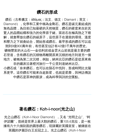
鑽石的形成
鑽石（古希臘文：ἀδάμας；法文、德文：Diamant；英文：
Diamond），化學和工業中稱為金剛石。鑽石是碳元素組成的
無色晶體，為目前已知最硬的天然物質，鑽石的硬度來自於其
驚人的晶體結構和強力的化學原子鍵。當岩石在極高熱之下熔
解，就會釋放出鑽石的碳原子，這些原子在適當的環境、溫度
和壓力之下就會結合，開始形成鑽石。最早形成的鑽石可以追
朔到9億900萬年前，有些甚至估計有42億5千萬年的歷史。
礦物豐富的火山石──金伯利岩或金雲火山岩就是最主要的鑽
石管道，含有鑽石的沉積物再離開原來沉積的地方到達另一個
地方，被稱為第二次沉積，例如，納米比亞的鑽石是從原來南
非的礦床沿著橙河旅行一千公里到達納米比亞。
小鑽石或「奈米鑽石」也可以在隕石中找到，形成時間比太陽
系更早。這些鑽石可能來自超新星，也就是星塵，與神話傳說
中鑽石是眾神的眼淚，成為科學與詩的交匯點。
著名鑽石：Koh-i-noor(光之山)
光之山鑽石（Koh-I-Noor Diamond），又名 “光明之山”、“柯
伊諾爾”，曾經是世界上最大顆的鑽石，重105.6克拉，是一枚
擁有六十六個刻面的圓形鑽石，現隸屬於英國皇室，被鑲嵌在
英國的伊麗莎白王后冠之上。光之山鑽石（Koh-I-Noor