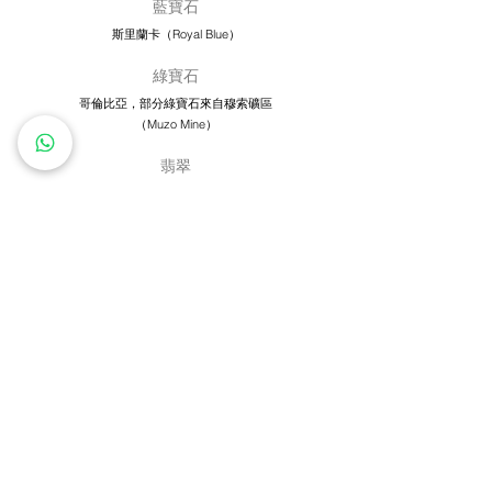
藍寶石
斯里蘭卡（Royal Blue）
​綠寶石
哥倫比亞，部分綠寶石來自穆索礦區
（Muzo Mine）
翡翠
緬甸
珍珠
大溪地黑珍珠：玻利尼西亞
南洋珍珠：澳大利亞
Akoya 海水珍珠：日本、中國南海
淡水珍珠：中國​