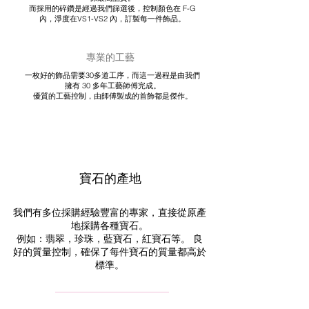
而採用的碎鑽是經過我們篩選後，控制顏色在 F-G
內，淨度在VS1-VS2 內，訂製每一件飾品。
專業的工藝
一枚好的飾品需要30多道工序，而這一過程是由我們
擁有 30 多年工藝師傅完成。
優質的工藝控制，由師傅製成的首飾都是傑作。
寶石的產地
我們有多位採購經驗豐富的專家，直接從原產
地採購各種寶石。
例如：翡翠，珍珠，藍寶石，紅寶石等。 良
好的質量控制，確保了每件寶石的質量都高於
標準。