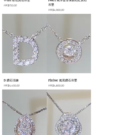
Wulu 彩色寶色吊墜
Pearl 南洋金珍珠鑽石紅寶石
吊墜
價格
HK$710.00
價格
HK$4,900.00
D 鑽石項鍊
Flicker 搖晃鑽石吊墜
價格
價格
HK$4,430.00
HK$4,800.00