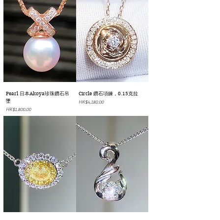
Pearl 日本Akoya珍珠鑽石吊
Circle 鑽石項鍊，0.15克拉
墜
價格
HK$4,180.00
價格
HK$1,800.00