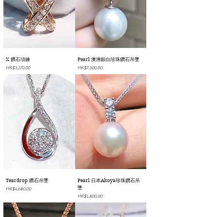
X 鑽石項鍊
Pearl 澳洲銀白珍珠鑽石吊墜
價格
價格
HK$3,170.00
HK$7,300.00
Teardrop 鑽石吊墜
Pearl 日本Akoya珍珠鑽石吊
墜
價格
HK$4,680.00
價格
HK$1,800.00