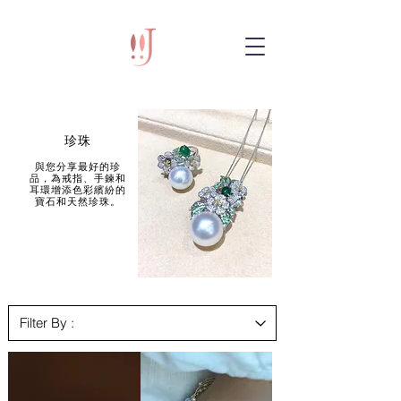
珍珠
與您分享最好的珍
品，為戒指、手鍊和
耳環增添色彩繽紛的
寶石和天然珍珠。