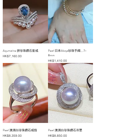
Aqumarine 拼珍珠鑽石套戒
Pearl 日本Akoya珍珠手鐲，7-
8mm
價格
HK$7,160.00
價格
HK$1,410.00
Pearl 澳洲白珍珠鑽石戒指
Pearl 澳洲白珍珠鑽石吊墜
價格
價格
HK$8,359.00
HK$8,850.00