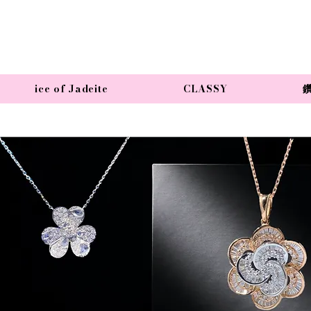
ice of Jadeite
CLASSY