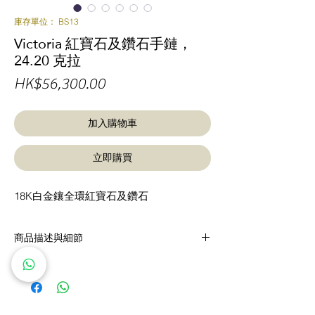
庫存單位： BS13
Victoria 紅寶石及鑽石手鏈，
24.20 克拉
價
HK$56,300.00
格
加入購物車
立即購買
18K白金鑲全環紅寶石及鑽石
商品描述與細節
全環相間的鑽石及紅寶石塑造出這款明亮動人
的白金手鏈。
18K 金鑲嵌全環圓形明亮式切割鑽石及橢
圓形紅寶石