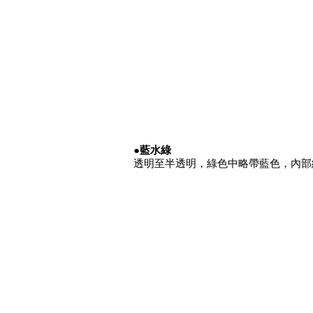
●藍水綠
透明至半透明，綠色中略帶藍色，內部