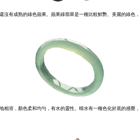
還沒有成熟的綠色蘋果。蘋果綠翡翠是一種比較鮮艷、美麗的綠色，
地相溶，顏色柔和均勻，有水的靈性。晴水有一種色化於底的感覺，