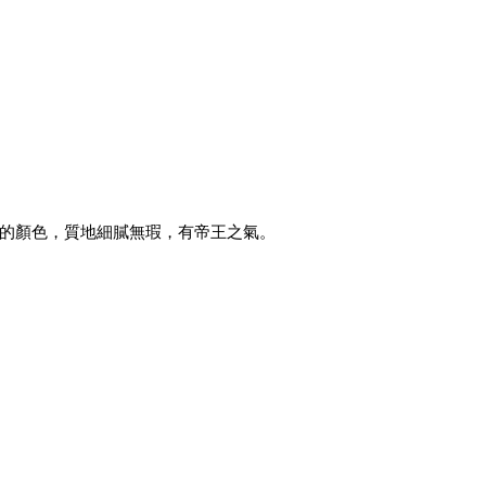
的顏色，質地細膩無瑕，有帝王之氣。