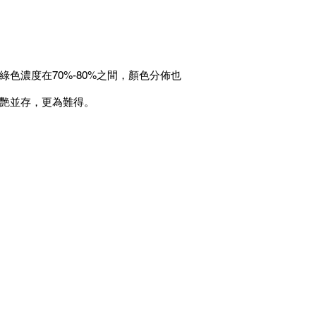
濃度在70%-80%之間，顏色分佈也
艷並存，更為難得。