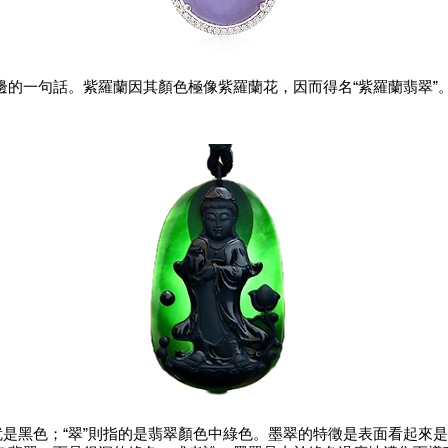
邊的一句話。紫羅蘭因其顏色極像紫羅蘭花，因而得名“紫羅蘭翡翠”
就是黑色；“翠”則指的是翡翠顏色中綠色。
墨翠的特徵是表面看起來是