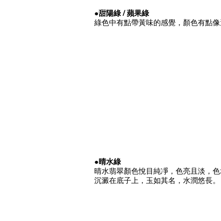
●甜陽綠 / 蘋果
綠
綠色中有點帶黃味的感覺，顏色有點像
●晴水綠
晴水翡翠顏色悅目純凈，色亮且淡，色
沉澱在底子上，玉如其名，水潤悠長。