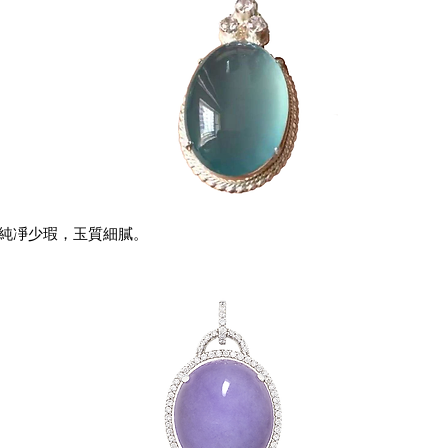
純凈少瑕，玉質細膩。