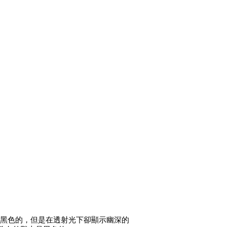
。
黑色的，
但是在透射光下卻顯示幽深的