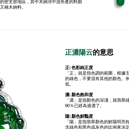
的密支那地區，其中木納河中游所產的料顏
又稱木納料。
正濃陽云
的意思
正: 色彩純正度
「正」就是指色調的範圍，根據
的綠色，不要混有其他的顏色。
低。
濃: 顏色飽和度
「濃」是指顏色的深淺，就翡翠綠色來講
90％已經為過濃了。
陽: 顏色鮮豔度
「陽」是指翡翠顏色的鮮陽明亮
含綠色和黑色或灰色的比例來決