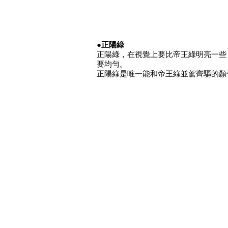
●正陽綠
正陽綠，在視覺上要比帝王綠明亮一些
要均勻。​
正陽綠是唯一能和帝王綠並駕齊驅的顏