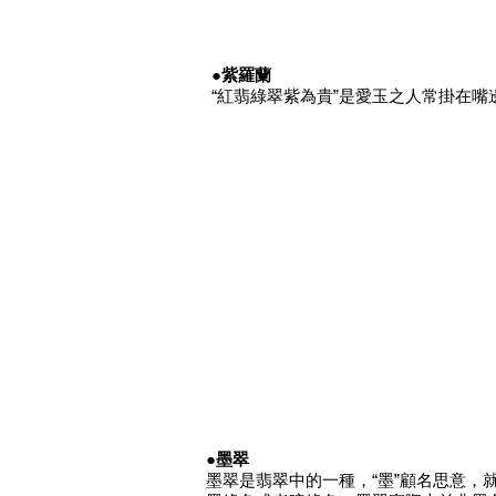
●紫羅蘭
“紅翡綠翠紫為貴”是愛玉之人常掛在嘴
●墨翠
墨翠是翡翠中的一種，“墨”顧名思意，