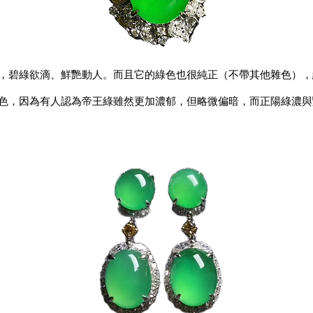
，碧綠欲滴、鮮艷動人。而且它的綠色也很純正（不帶其他雜色），綠色
色，因為有人認為帝王綠雖然更加濃郁，但略微偏暗，而正陽綠濃與