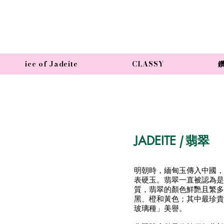
ice of Jadeite
CLASSY
JADEITE
/ 翡翠
明朝時，緬甸玉傳入中國，
表硬玉。翡翠一直被認為是
質，翡翠的顏色鮮艷且繁多
黑、橙和黃色；其中最珍貴
玻璃種」美譽。