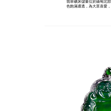
翡翠礦床儲量位於緬甸北部
色飽滿通透，為大眾喜愛，