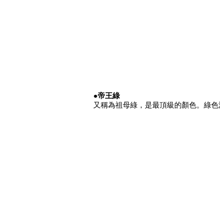
●帝王綠
又稱為祖母綠，是最頂級的顏色。綠色