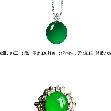
濃重、純正、鮮艷，不含任何雜色，分佈均勻，質地細膩。濃鬱沉穩