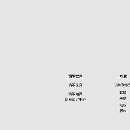
翡翠世界
珠寶
翡翠珠寶
項鍊和吊
耳環
翡翠知識
手鍊
翡翠鑑定中心
戒指
腳鍊