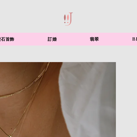
鑽石首飾
訂婚
翡翠
B