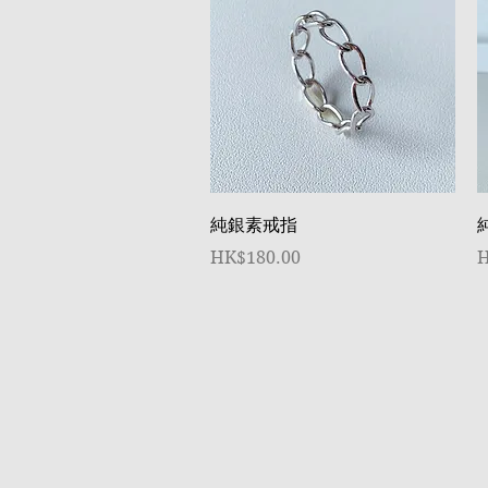
快速瀏覽
純銀素戒指
價格
HK$180.00
H