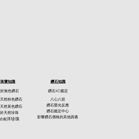
珠寶知識
鑽石知識
關於無色鑽石
鑽石4C鑑定
天然粉色鑽石
八心八箭
鑽石螢光反應
天然黃色鑽石
鑽石鑑定中心
於天然珍珠
影響鑽石價格的其他因素
洋珍珠
於南