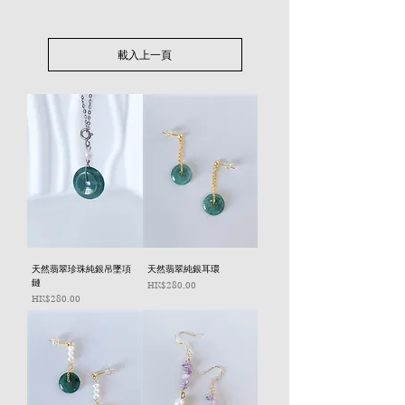
載入上一頁
天然翡翠珍珠純銀吊墜項
天然翡翠純銀耳環
鏈
價格
HK$280.00
價格
HK$280.00