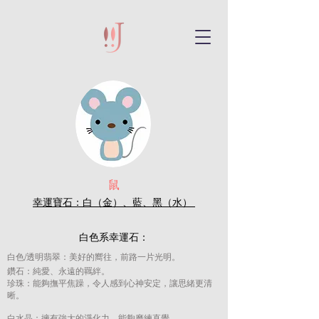
鼠
幸運寶石：白（金）、
藍、黑
（水）
白色系幸運石：
白色/透明翡翠：美好的嚮往，前路一片光明。
鑽石：純愛、永遠的羈絆。
珍珠：
能夠撫平焦躁，令人感到心神安定，讓思緒更
清
晰。
白水晶：擁有強大的淨化力，能夠磨練直覺。