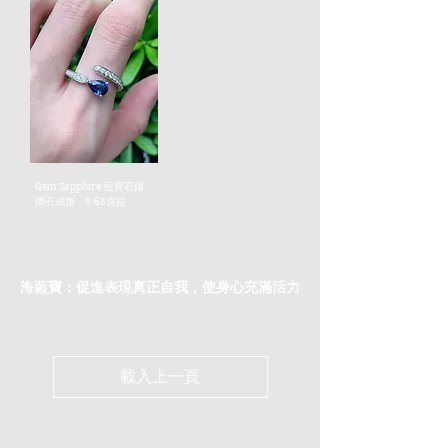
Gem Sapphire 藍寶石鑲
鑽石戒指，0.63克拉
價格
HK$5,820.00
海藍寶：促進表現真正自我，使身心充滿活力
載入上一頁