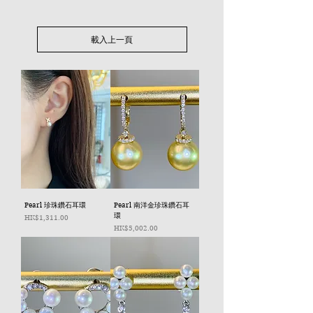
載入上一頁
Pearl 珍珠鑽石耳環
Pearl 南洋金珍珠鑽石耳
環
價格
HK$1,311.00
價格
HK$5,002.00