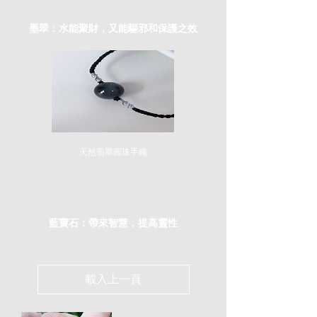
墨翠：水能聚財，又能驅邪和保護之效
天然翡翠圓珠手繩
價
HK$280.00
格
藍寶石：​帶來智慧，提高靈性
載入上一頁