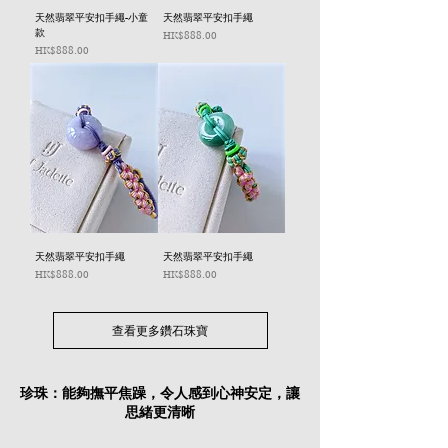
天然翡翠平安扣手繩-小童
天然翡翠平安扣手繩
款
價格
HK$888.00
價格
HK$888.00
天然翡翠平安扣手繩
天然翡翠平安扣手繩
價格
價格
HK$888.00
HK$888.00
查看更多鑽石珠寶
珍珠：能夠撫平焦躁，令人感到心神安定，讓
思緒更清晰