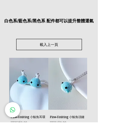
白色系/藍色系/黑色系 配件都可以提升整體運氣
載入上一頁
Fine-Kniiting 小鯨魚耳環
Fine-Kniiting 小鯨魚項鏈
價格
價格
HK$260.00
HK$180.00