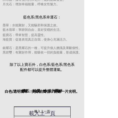
月光石：增加幸福能量，呼喚女性魅力。
藍色系/黑色系幸運石：
墨翠：水能聚財，又能驅邪和保護之效。
藍水翡翠：寧靜與自由，喜好安穩的生活。
藍寶石：帶來智慧，提高靈性。
海藍寶：促進表現真正自我，使身心充滿活力。
​銀耀石：是黑耀石的一種，可提升個人膽識及果斷個性。
黑碧璽：有聚財作用，能吸收一切的負能量，形成保護。
​除了以上寶石外，白色系/藍色系/黑色系
配件都可以提升整體運氣。
鑽石：純愛、永遠的羈絆
白色/透明翡翠：美好的嚮往，前路一片光明。
載入上一頁
載入上一頁