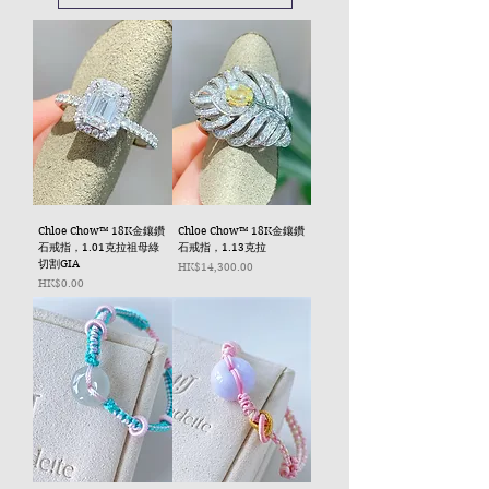
Chloe Chow™ 18K金鑲鑽
Chloe Chow™ 18K金鑲鑽
石戒指，1.01克拉祖母綠
石戒指，1.13克拉
切割GIA
價格
HK$14,300.00
價格
HK$0.00