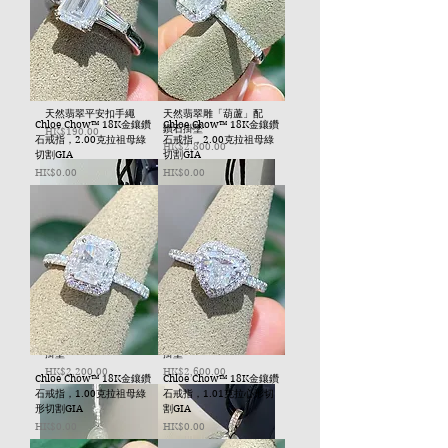
天然翡翠平安扣手繩
天然翡翠雕「葫蘆」配
Chloe Chow™ 18K金鑲鑽
Chloe Chow™ 18K金鑲鑽
鑽石掛墜
價格
HK$190.00
石戒指，2.00克拉祖母綠
石戒指，2.00克拉祖母綠
價格
HK$2,800.00
切割GIA
切割GIA
價格
價格
HK$0.00
HK$0.00
天然翡翠 平安扣 配鑽石
天然翡翠 平安扣 配鑽石
掛墜
掛墜
價格
價格
HK$2,200.00
HK$2,600.00
Chloe Chow™ 18K金鑲鑽
Chloe Chow™ 18K金鑲鑽
石戒指，1.00克拉祖母綠
石戒指，1.01克拉心形切
形切割GIA
割GIA
價格
價格
HK$0.00
HK$0.00