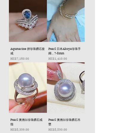
Aqumarine 拼珍珠鑽石套
Pearl 日本Akoya珍珠手
戒
鐲，7-8mm
價格
價格
HK$7,160.00
HK$1,410.00
Pearl 澳洲白珍珠鑽石戒
Pearl 澳洲白珍珠鑽石吊
指
墜
價格
價格
HK$8,359.00
HK$8,850.00