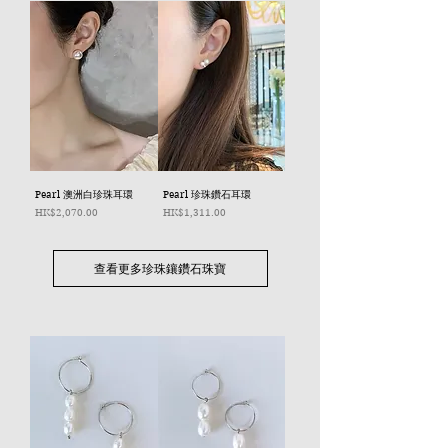
Pearl 澳洲白珍珠耳環
Pearl 珍珠鑽石耳環
價格
價格
HK$2,070.00
HK$1,311.00
查看更多珍珠鑲鑽石珠寶