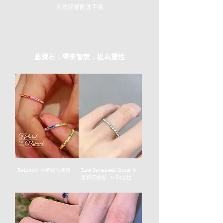
天然翡翠圓珠手繩
價
HK$280.00
格
藍寶石：​帶來智慧，提高靈性
Rainbow 彩色寶石戒指
Line Seventeen Stone 天
藍寶石戒指，0.60克拉
價格
HK$2,050.00
價格
HK$1,980.00