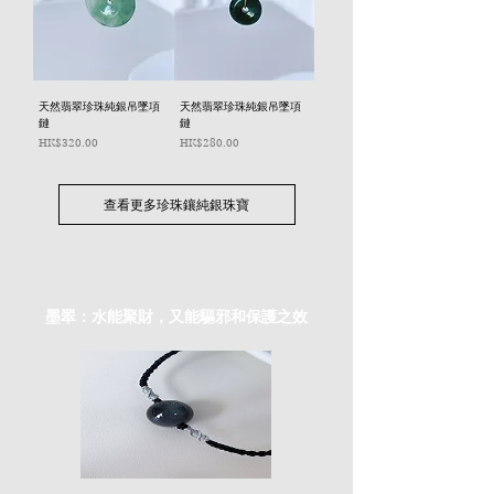
天然翡翠珍珠純銀吊墜項
天然翡翠珍珠純銀吊墜項
鏈
鏈
價格
價格
HK$320.00
HK$280.00
查看更多珍珠鑲純銀珠寶
墨翠：水能聚財，又能驅邪和保護之效