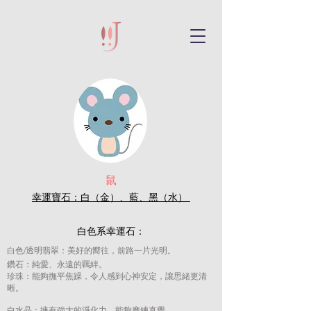
鼠
幸運寶石：白（金）、
藍、黑
（水）
白色系幸運石：
白色/透明翡翠：美好的嚮往，前路一片光明。
鑽石：純愛、永遠的羈絆。
珍珠：
能夠撫平焦躁，令人感到心神安定，讓思緒更
清
晰。
白水晶：擁有強大的淨化力，能夠磨練直覺。