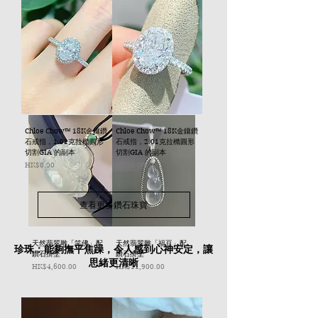
天然翡翠雕「觀音」配
天然翡翠雕「如意」配
鑽石掛墜
鑽石掛墜
價格
價格
HK$7,800.00
HK$3,600.00
Chloe Chow™ 18K金鑲鑽
Chloe Chow™ 18K金鑲鑽
石戒指，1.01克拉橢圓形
石戒指，2.01克拉橢圓形
切割GIA 的副本
切割GIA 的副本
價格
價格
HK$0.00
HK$0.00
查看更多鑽石珠寶
天然翡翠雕「笑佛」配
天然翡翠雕「福豆」配
珍珠：能夠撫平焦躁，令人感到心神安定，讓
鑽石掛墜
鑽石掛墜
思緒更清晰
價格
價格
HK$4,600.00
HK$11,900.00