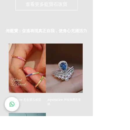
查看更多藍寶石珠寶
海藍寶：促進表現真正自我，使身心充滿活力
Rainbow 彩色寶石戒指
Aqumarine 拼珍珠鑽石套
戒
價格
HK$2,050.00
價格
HK$7,160.00