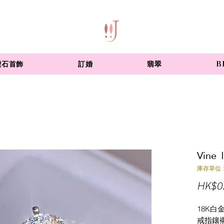
鑽石首飾
訂婚
翡翠
B
Vine 
庫存單位：
HK$0
18K白
戒指鑲襯1