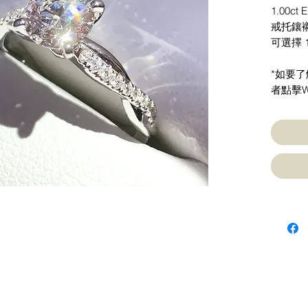
1.00ct 
戒托鑲襯2
可選擇 
*如要
者點擊W