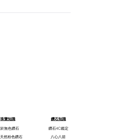
珠寶知識
鑽石知識
關於無色鑽石
鑽石4C鑑定
天然粉色鑽石
八心八箭