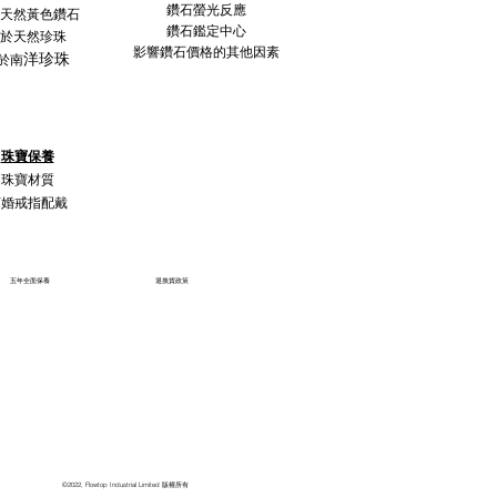
鑽石螢光反應
天然黃色鑽石
鑽石鑑定中心
於天然珍珠
影響鑽石價格的其他因素
洋珍珠
於南
珠寶保養
珠寶材質
訂婚戒指配戴
五年全面保養
退換貨政策
©2022, Flowtop Industrial Limited 版權所有