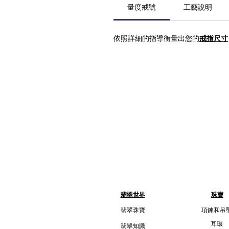
量度戒號
工藝說明
依照詳細的指導衡量出您的
戒指尺寸
翡翠世界
珠寶
翡翠珠寶
項鍊和吊
耳環
翡翠知識