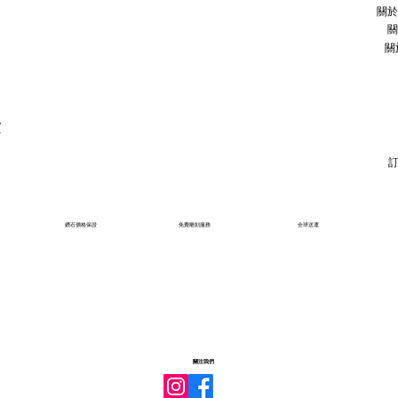
關於
關
關
石
鑽石價格保證
免費雕刻服務
全球送運
關注我們