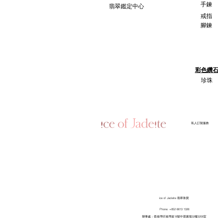
手鍊
翡翠鑑定中心
戒指
腳鍊
彩色鑽
珍珠
​私人訂製服務
ice of Jadeite 翡翠珠寶
Phone: +852 6613 1326
​辦事處：香港灣仔港灣道18號中環廣場32樓3208室