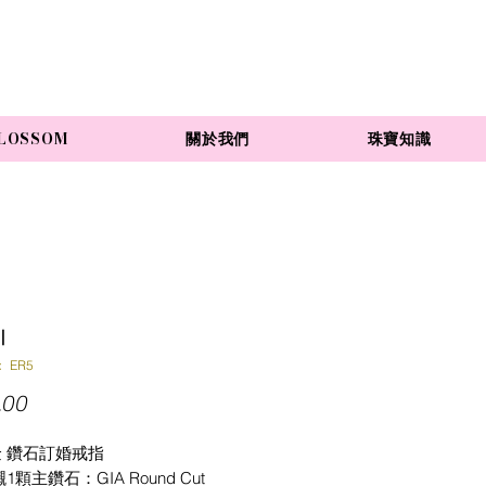
LOSSOM
關於我們
珠寶知識
Ⅱ
 ER5
價
.00
格
金 鑽石訂婚戒指
顆主鑽石：GIA Round Cut