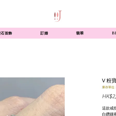
鑽石首飾
訂婚
翡翠
B
V 粉
庫存單位：
HK$2,
這款戒
白鑽鑲