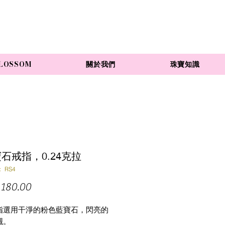
LOSSOM
關於我們
珠寶知識
寶石戒指，0.24克拉
 RS4
價
180.00
格
指選用干淨的粉色藍寶石，閃亮的
襯。