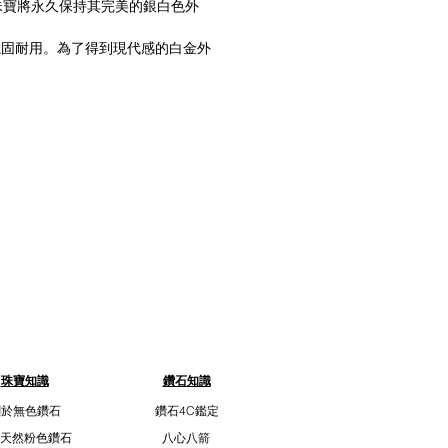
的珠寶將永久保持其完美的銀白色外
寶的穩固耐用。為了得到現代感的白金外
珠寶知識
鑽石知識
關於無色鑽石
鑽石4C鑑定
天然粉色鑽石
八心八箭