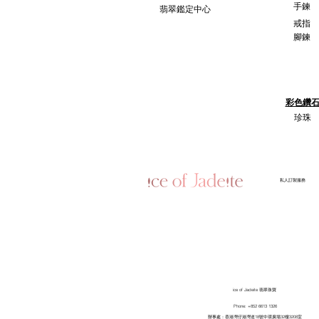
手鍊
翡翠鑑定中心
戒指
腳鍊
彩色鑽
珍珠
​私人訂製服務
ice of Jadeite 翡翠珠寶
Phone: +852 6613 1326
​辦事處：香港灣仔港灣道18號中環廣場32樓3208室