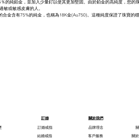
有95％的純鉑金，並加入少量釕以使其更加堅固。由於鉑金的高純度，您
過敏或敏感皮膚的人。
此珠寶的合金含有75%的純金，也稱為18K金(Au750)。這種純度保證了珠
訂婚
關於我們
墜
訂婚戒指
品牌理念
結婚戒指
客戶服務
關於