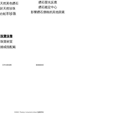
鑽石螢光反應
天然黃色鑽石
鑽石鑑定中心
於天然珍珠
影響鑽石價格的其他因素
洋珍珠
於南
珠寶保養
珠寶材質
訂婚戒指配戴
五年全面保養
退換貨政策
©2022, Flowtop Industrial Limited 版權所有