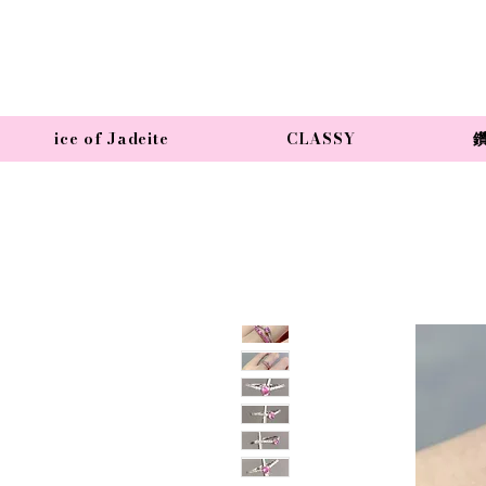
ice of Jadeite
CLASSY