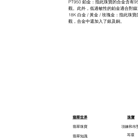
PT950 鉑金：指此珠寶的合金含
觀。此外，低過敏性的鉑金適合對鎳
18K 白金 / 黃金 / 玫瑰金：指
觀，合金中還加入了銀及銅。
翡翠世界
珠寶
翡翠珠寶
項鍊和吊
耳環
翡翠知識