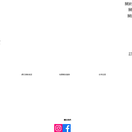
關於
關
關
石
鑽石價格保證
免費雕刻服務
全球送運
關注我們