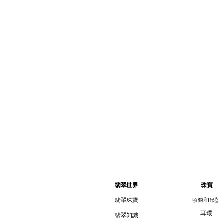
翡翠世界
珠寶
翡翠珠寶
項鍊和吊
耳環
翡翠知識