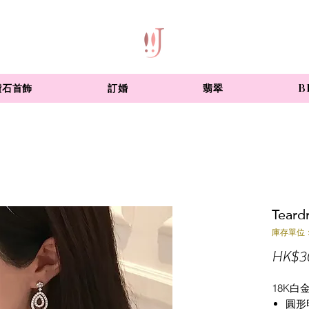
鑽石首飾
訂婚
翡翠
B
Tear
庫存單位： 
HK$30
18K白
圓形