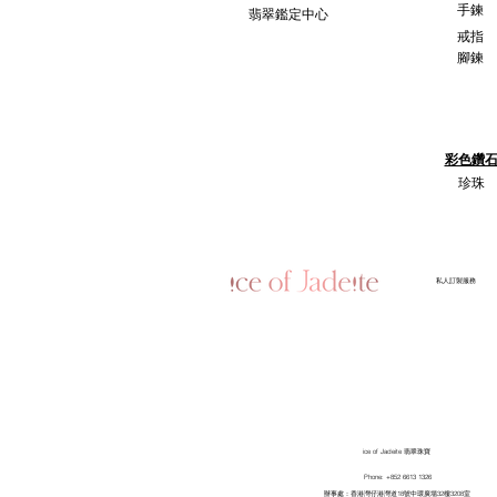
手鍊
翡翠鑑定中心
戒指
腳鍊
彩色鑽
珍珠
​私人訂製服務
ice of Jadeite 翡翠珠寶
Phone: +852 6613 1326
​辦事處：香港灣仔港灣道18號中環廣場32樓3208室