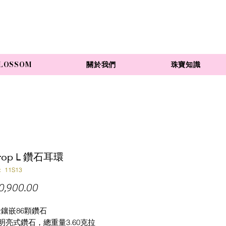
LOSSOM
關於我們
珠寶知識
drop L 鑽石耳環
11S13
價
,900.00
格
金鑲嵌86顆鑽石
明亮式鑽石，總重量3.60克拉