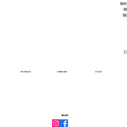
關於
關
關
石
鑽石價格保證
免費雕刻服務
全球送運
關注我們