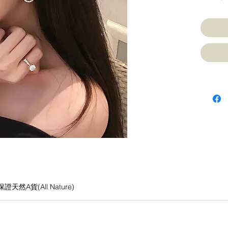
然A貨(All Nature)