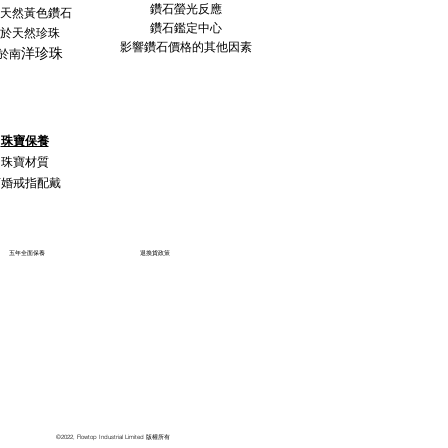
鑽石螢光反應
天然黃色鑽石
鑽石鑑定中心
於天然珍珠
影響鑽石價格的其他因素
洋珍珠
於南
珠寶保養
珠寶材質
訂婚戒指配戴
五年全面保養
退換貨政策
©2022, Flowtop Industrial Limited 版權所有