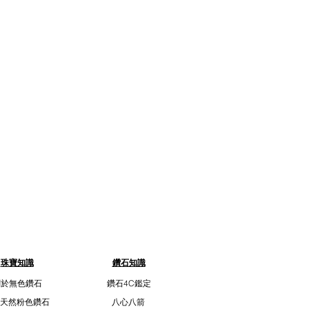
珠寶知識
鑽石知識
關於無色鑽石
鑽石4C鑑定
天然粉色鑽石
八心八箭