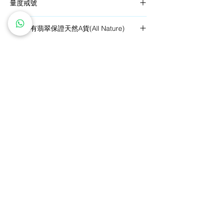
量度戒號
依照詳細的指導衡量出您的
戒指尺寸
，挑選屬
本店所有翡翠保證天然A貨(All Nature)
於您的完美戒指。
A貨(All Nature)：指全天然的翡翠，包括顏
色、質地、光澤、結構等都是天然形成，沒有
一絲人為因素摻雜在內。
​私人訂製服務
鑽石價格保證
免費雕刻服務
全球送運
五年全面保養
退換貨政策
關注我們
ice of Jadeite 翡翠珠寶
Phone:
+852 6613 1326