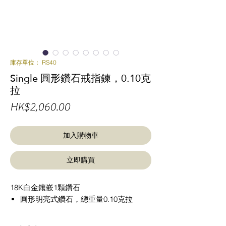
庫存單位： RS40
Single 圓形鑽石戒指鍊，0.10克
拉
價
HK$2,060.00
格
加入購物車
立即購買
18K白金鑲嵌1顆鑽石
圓形明亮式鑽石，總重量0.10克拉