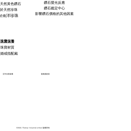
鑽石螢光反應
天然黃色鑽石
鑽石鑑定中心
於天然珍珠
影響鑽石價格的其他因素
洋珍珠
於南
珠寶保養
珠寶材質
訂婚戒指配戴
五年全面保養
退換貨政策
©2022, Flowtop Industrial Limited 版權所有