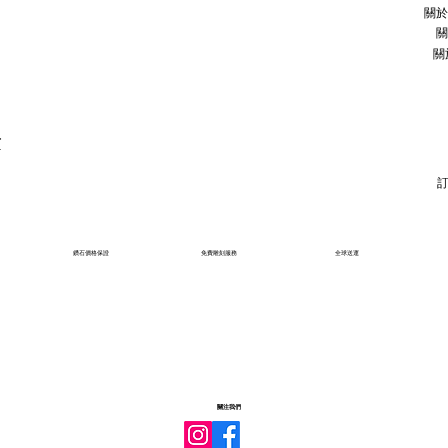
關於
關
關
石
鑽石價格保證
免費雕刻服務
全球送運
關注我們