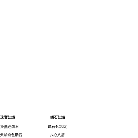
珠寶知識
鑽石知識
關於無色鑽石
鑽石4C鑑定
天然粉色鑽石
八心八箭