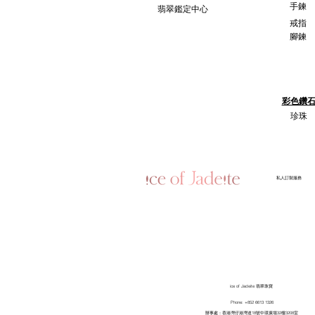
手鍊
翡翠鑑定中心
戒指
腳鍊
彩色鑽
珍珠
​私人訂製服務
ice of Jadeite 翡翠珠寶
Phone: +852 6613 1326
​辦事處：香港灣仔港灣道18號中環廣場32樓3208室