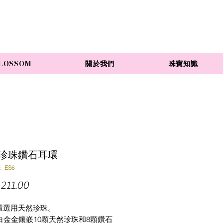
LOSSOM
關於我們
珠寶知識
rl 珍珠鑽石耳環
 ES6
價
211.00
格
環選用天然珍珠。
K白金金鑲嵌10顆天然珍珠和8顆鑽石