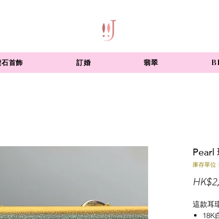
鑽石首飾
訂婚
翡翠
B
Pea
庫存單位：
HK$2,
這款耳
18