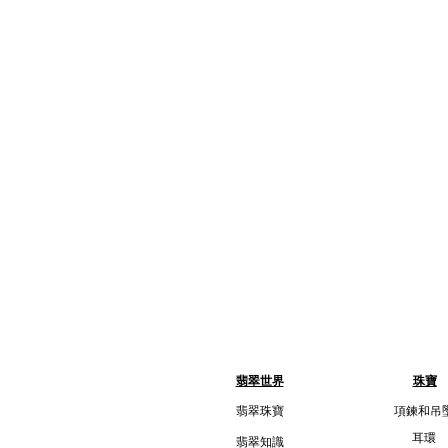
翡翠世界
珠寶
翡翠珠寶
項鍊和吊
耳環
翡翠知識