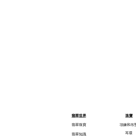
翡翠世界
珠寶
翡翠珠寶
項鍊和吊
耳環
翡翠知識