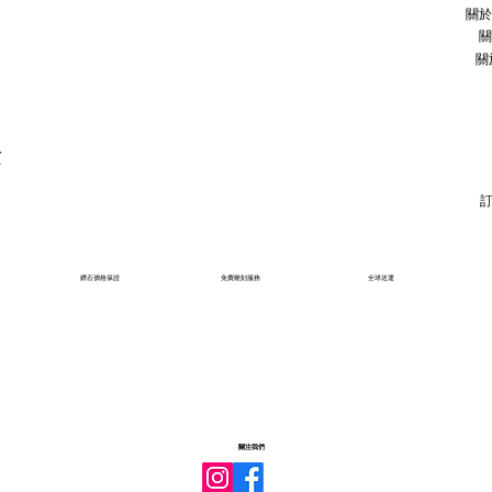
關於
關
關
石
鑽石價格保證
免費雕刻服務
全球送運
關注我們