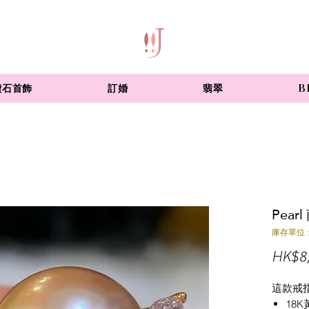
鑽石首飾
訂婚
翡翠
B
Pea
庫存單位：
HK$8
這款戒
18