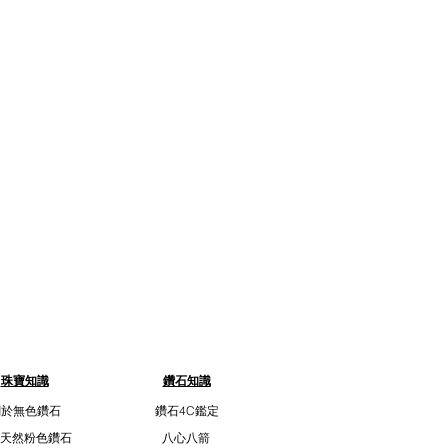
珠寶知識
鑽石知識
關於無色鑽石
鑽石4C鑑定
天然粉色鑽石
八心八箭