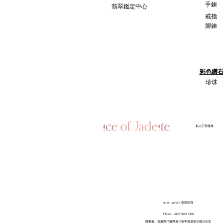
手鍊
翡翠鑑定中心
戒指
腳鍊
彩色鑽
珍珠
​私人訂製服務
ice of Jadeite 翡翠珠寶
Phone: +852 6613 1326
​辦事處：香港灣仔港灣道18號中環廣場32樓3208室