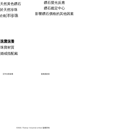
鑽石螢光反應
天然黃色鑽石
鑽石鑑定中心
於天然珍珠
影響鑽石價格的其他因素
洋珍珠
於南
珠寶保養
珠寶材質
訂婚戒指配戴
五年全面保養
退換貨政策
©2022, Flowtop Industrial Limited 版權所有