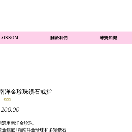
LOSSOM
關於我們
珠寶知識
rl 南洋金珍珠鑽石戒指
 RS33
價
,200.00
格
指選用南洋金珍珠。
K黃金鑲嵌1顆南洋金珍珠和多顆鑽石