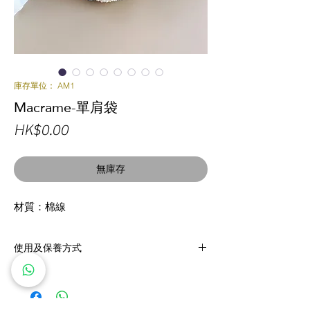
庫存單位： AM1
Macrame-單肩袋
價
HK$0.00
格
無庫存
材質：棉線
使用及保養方式
* 可用吸塵器定期除塵
* 如需清洗，一定要手洗，輕輕按壓，不可揉
搓/機洗，平鋪晾乾，避免暴曬