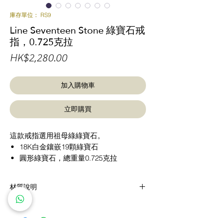
庫存單位： RS9
Line Seventeen Stone 綠寶石戒
指，0.725克拉
價
HK$2,280.00
格
加入購物車
立即購買
這款戒指選用祖母綠綠寶石。
18K白金鑲嵌19顆綠寶石
圓形綠寶石，總重量0.725克拉
材質說明
PT950 鉑金：指此珠寶的合金含有95％的純
鉑金，並加入少量釕以使其更加堅固。由於鉑