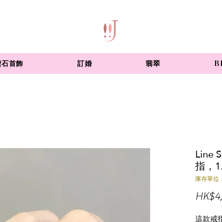
鑽石首飾
訂婚
翡翠
B
Line
指，1
庫存單位：
HK$4,
這款戒