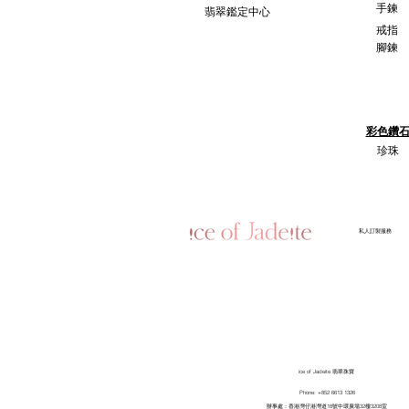
手鍊
翡翠鑑定中心
戒指
腳鍊
彩色鑽
珍珠
​私人訂製服務
ice of Jadeite 翡翠珠寶
Phone: +852 6613 1326
​辦事處：香港灣仔港灣道18號中環廣場32樓3208室