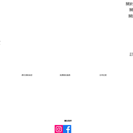
關於
關
關
石
鑽石價格保證
免費雕刻服務
全球送運
關注我們