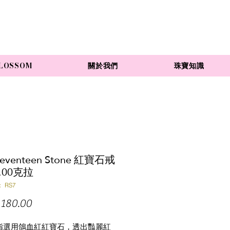
LOSSOM
關於我們
珠寶知識
 Seventeen Stone 紅寶石戒
.00克拉
 RS7
價
180.00
格
指選用鴿血紅紅寶石，透出豔麗紅