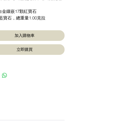
K白金鑲嵌17顆紅寶石
藍寶石，總重量1.00克拉
加入購物車
立即購買