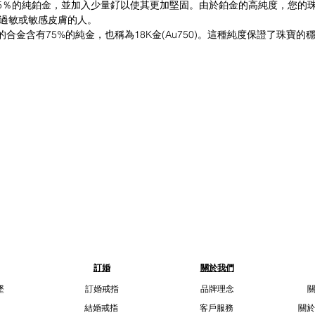
有95％的純鉑金，並加入少量釕以使其更加堅固。由於鉑金的高純度，您
過敏或敏感皮膚的人。
此珠寶的合金含有75%的純金，也稱為18K金(Au750)。這種純度保證了珠
訂婚
關於我們
墜
訂婚戒指
品牌理念
結婚戒指
客戶服務
關於