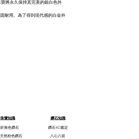
的珠寶將永久保持其完美的銀白色外
寶的穩固耐用。為了得到現代感的白金外
珠寶知識
鑽石知識
關於無色鑽石
鑽石4C鑑定
天然粉色鑽石
八心八箭