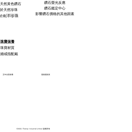
鑽石螢光反應
天然黃色鑽石
鑽石鑑定中心
於天然珍珠
影響鑽石價格的其他因素
洋珍珠
於南
珠寶保養
珠寶材質
訂婚戒指配戴
五年全面保養
退換貨政策
©2022, Flowtop Industrial Limited 版權所有