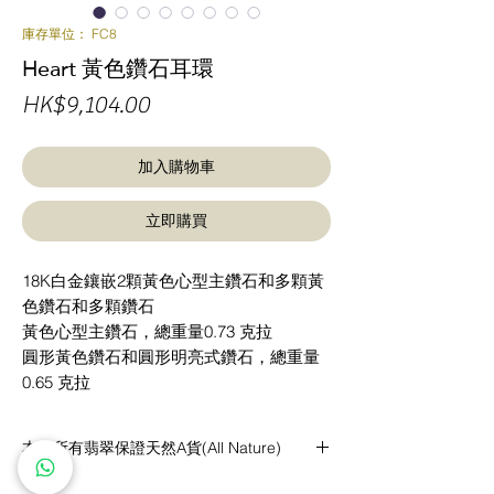
庫存單位： FC8
Heart 黃色鑽石耳環
價
HK$9,104.00
格
加入購物車
立即購買
18K白金鑲嵌2顆黃色心型主鑽石和多顆黃
色鑽石和多顆鑽石
黃色心型主鑽石，總重量0.73 克拉
圓形黃色鑽石和圓形明亮式鑽石，總重量
0.65 克拉
本店所有翡翠保證天然A貨(All Nature)
A貨(All Nature)：指全天然的翡翠，包括顏