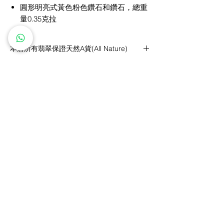
圓形明亮式黃色粉色鑽石和鑽石，總重
量0.35克拉
本店所有翡翠保證天然A貨(All Nature)
A貨(All Nature)：指全天然的翡翠，包括顏
色、質地、光澤、結構等都是天然形成，沒有
一絲人為因素摻雜在內。
​私人訂製服務
鑽石價格保證
免費雕刻服務
全球送運
五年全面保養
退換貨政策
關注我們