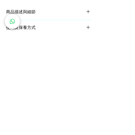
商品描述與細節
細密且精巧的蕾絲線編，就是手感温度與綿線
使用及保養方式
的結合。
DMC繡線
* 仿真植物微鈎胸針,花莖裏是銅線，可以調整
多種顏色選擇
花莖角度，但仍需溫柔對待，勿過度扭折
* 盡量避免直接接觸香水/化妝品等化學物質和
水
* 如被水弄濕，用紙巾輕輕印乾
​私人訂製服務
鑽石價格保證
* 平時可用拭銀布擦拭後存放在密封袋裡
免費雕刻服務
全球送運
* 請勿過份擠壓
* 由於每台電腦顯示略有不同，出現色差是在
五年全面保養
退換貨政策
所難免的，無法保證顏色與提參考照片100%
相同， 請諒解。
關注我們
* 人手編織及染色, 每件貨品無法完全一模一
樣。完美主意的客人還請審慎考慮。感謝體
諒。