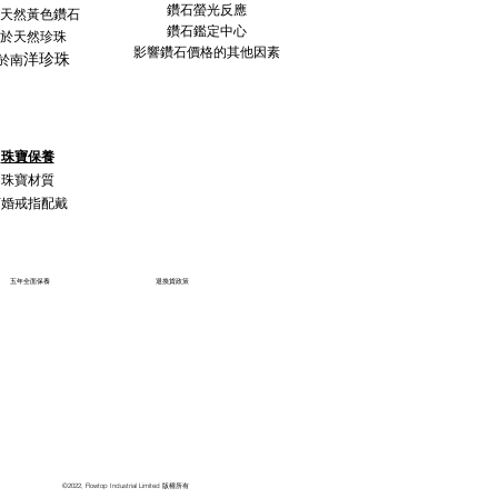
鑽石螢光反應
天然黃色鑽石
鑽石鑑定中心
於天然珍珠
影響鑽石價格的其他因素
洋珍珠
於南
珠寶保養
珠寶材質
訂婚戒指配戴
五年全面保養
退換貨政策
©2022, Flowtop Industrial Limited 版權所有