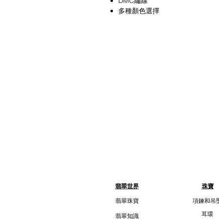
DMC繡線
多種顏色選擇
翡翠世界
珠寶
翡翠珠寶
項鍊和吊
耳環
翡翠知識