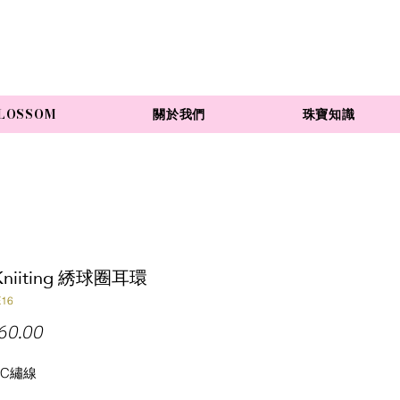
LOSSOM
關於我們
珠寶知識
-Kniiting 綉球圈耳環
E16
Price
60.00
MC繡線