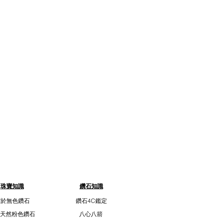
珠寶知識
鑽石知識
關於無色鑽石
鑽石4C鑑定
天然粉色鑽石
八心八箭