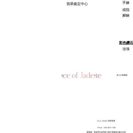
手鍊
翡翠鑑定中心
戒指
腳鍊
彩色鑽
珍珠
​私人訂製服務
ice of Jadeite 翡翠珠寶
Phone: +852 6613 1326
​辦事處：香港灣仔港灣道18號中環廣場32樓3208室