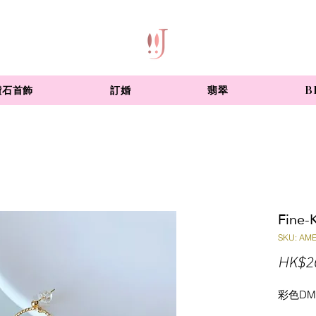
鑽石首飾
訂婚
翡翠
B
Fine
SKU: AM
HK$2
彩色D