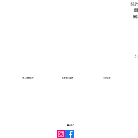
關於
關
關
石
鑽石價格保證
免費雕刻服務
全球送運
關注我們