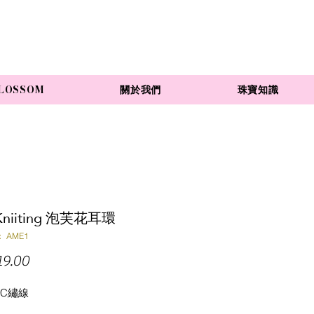
LOSSOM
關於我們
珠寶知識
-Kniiting 泡芙花耳環
 AME1
價
9.00
格
MC繡線