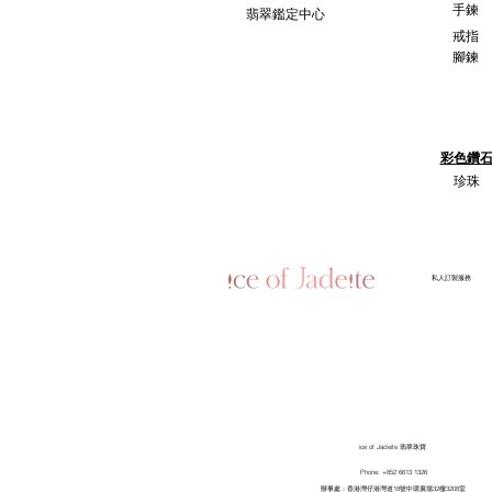
手鍊
翡翠鑑定中心
戒指
腳鍊
彩色鑽
珍珠
​私人訂製服務
ice of Jadeite 翡翠珠寶
Phone: +852 6613 1326
​辦事處：香港灣仔港灣道18號中環廣場32樓3208室