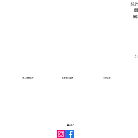
關於
關
關
石
鑽石價格保證
免費雕刻服務
全球送運
關注我們