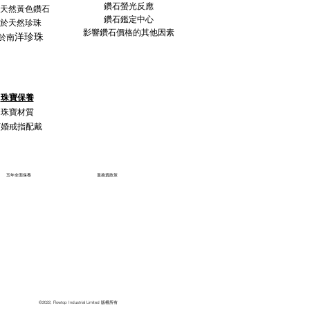
鑽石螢光反應
天然黃色鑽石
鑽石鑑定中心
於天然珍珠
影響鑽石價格的其他因素
洋珍珠
於南
珠寶保養
珠寶材質
訂婚戒指配戴
五年全面保養
退換貨政策
©2022, Flowtop Industrial Limited 版權所有