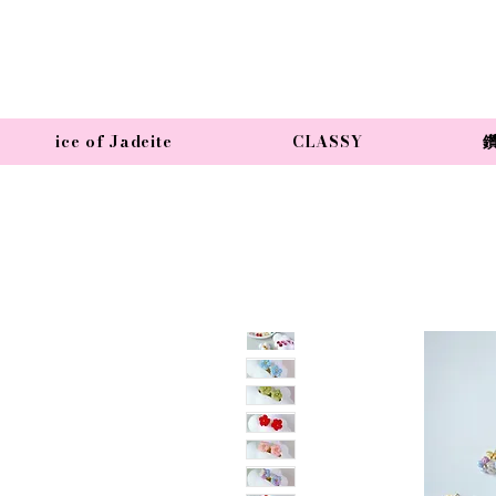
ice of Jadeite
CLASSY