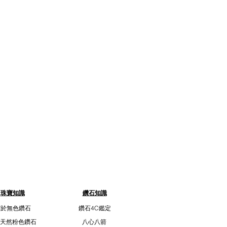
珠寶知識
鑽石知識
關於無色鑽石
鑽石4C鑑定
天然粉色鑽石
八心八箭