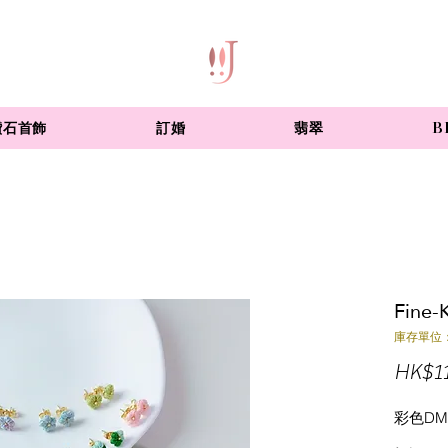
鑽石首飾
訂婚
翡翠
B
Fine
庫存單位：
HK$11
彩色D