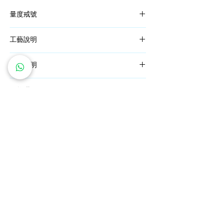
量度戒號
依照詳細的指導衡量出您的
戒指尺寸
，挑選屬
工藝說明
於您的完美戒指。
一枚好的飾品需要30多道工序，而這一過程
材質說明
是由我們擁有 30 多年工藝師傅完成。
優質的工藝控制，由師傅製成的首飾都是傑
PT950 鉑金
作。
天然鑽石
指此珠寶的合金含有95％的純鉑金，並加入
少量釕以使其更加堅固。由於鉑金的高純度，
為了確保最高品質， GIA 鑽石是在全球著名
您的珠寶將永久保持其完美的銀白色外觀。此
礦區。
外，低過敏性的鉑金適合對鎳過敏或敏感皮膚
（
點擊查看 GIA 鑽石礦區
）
的人。
而採用的碎鑽是經過我們篩選後，控制顏色在
18K 金
F-G 內，淨度在VS1-VS2 內，訂製每一件飾
指此珠寶的合金含有75%的純金，也稱為18K
​私人訂製服務
鑽石價格保證
品。
金(Au750)。這種純度保證了珠寶的穩固耐
免費雕刻服務
全球送運
用。為了得到現代感的白金外觀，合金中還加
五年全面保養
退換貨政策
入了銀及銅。
關注我們