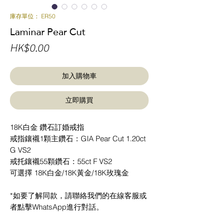
庫存單位： ER50
Laminar Pear Cut
價
HK$0.00
格
加入購物車
立即購買
18K白金 鑽石訂婚戒指
戒指鑲襯1顆主鑽石：GIA Pear Cut 1.20ct
G VS2
戒托鑲襯55顆鑽石：55ct F VS2
可選擇 18K白金/18K黃金/18K玫瑰金
*如要了解同款，請聯絡我們的在線客服或
者點擊WhatsApp進行對話。