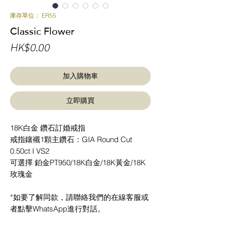
庫存單位： ER55
Classic Flower
價
HK$0.00
格
加入購物車
立即購買
18K白金 鑽石訂婚戒指
戒指鑲襯1顆主鑽石：GIA Round Cut
0.50ct I VS2
可選擇 鉑金PT950/18K白金/18K黃金/18K
玫瑰金
*如要了解同款，請聯絡我們的在線客服或
者點擊WhatsApp進行對話。