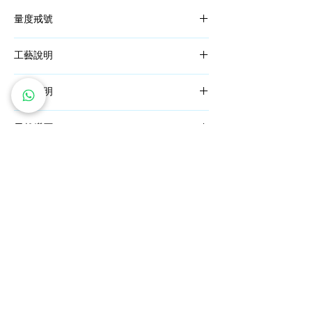
量度戒號
依照詳細的指導衡量出您的
戒指尺寸
，挑選屬
工藝說明
於您的完美戒指。
一枚好的飾品需要30多道工序，而這一過程
材質說明
是由我們擁有 30 多年工藝師傅完成。
優質的工藝控制，由師傅製成的首飾都是傑
PT950 鉑金
作。
天然鑽石
指此珠寶的合金含有95％的純鉑金，並加入
少量釕以使其更加堅固。由於鉑金的高純度，
為了確保最高品質， GIA 鑽石是在全球著名
您的珠寶將永久保持其完美的銀白色外觀。此
礦區。
外，低過敏性的鉑金適合對鎳過敏或敏感皮膚
（
點擊查看 GIA 鑽石礦區
）
的人。
而採用的碎鑽是經過我們篩選後，控制顏色在
18K 金
F-G 內，淨度在VS1-VS2 內，訂製每一件飾
指此珠寶的合金含有75%的純金，也稱為18K
​私人訂製服務
鑽石價格保證
品。
金(Au750)。這種純度保證了珠寶的穩固耐
免費雕刻服務
全球送運
用。為了得到現代感的白金外觀，合金中還加
五年全面保養
退換貨政策
入了銀及銅。
關注我們