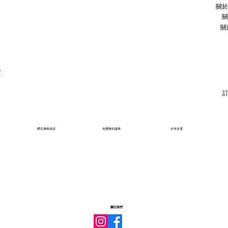
關於
關
關
石
鑽石價格保證
免費雕刻服務
全球送運
關注我們