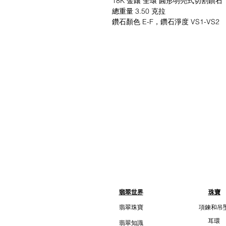
18K 金鑲 全環 圓形明亮式切割鑽石
總重量 3.50 克拉
鑽石顏色 E-F，鑽石淨度 VS1-VS2
翡翠世界
珠寶
翡翠珠寶
項鍊和吊
耳環
翡翠知識