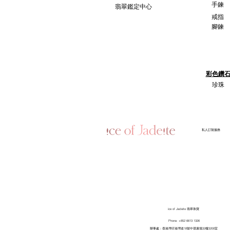
手鍊
翡翠鑑定中心
戒指
腳鍊
彩色鑽
珍珠
​私人訂製服務
ice of Jadeite 翡翠珠寶
Phone: +852 6613 1326
​辦事處：香港灣仔港灣道18號中環廣場32樓3208室