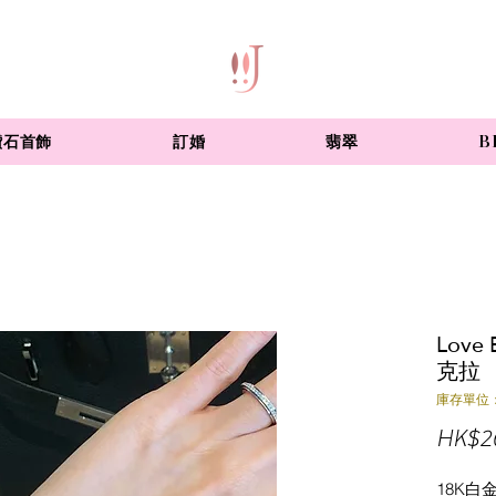
鑽石首飾
訂婚
翡翠
B
Love
克拉
庫存單位：
HK$2
18K白