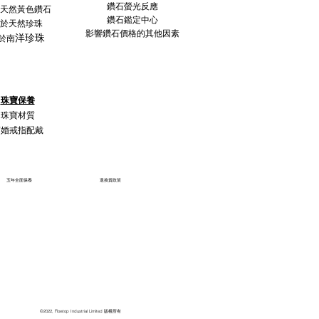
鑽石螢光反應
天然黃色鑽石
鑽石鑑定中心
於天然珍珠
影響鑽石價格的其他因素
洋珍珠
於南
珠寶保養
珠寶材質
訂婚戒指配戴
五年全面保養
退換貨政策
©2022, Flowtop Industrial Limited 版權所有