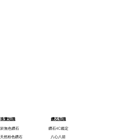
珠寶知識
鑽石知識
關於無色鑽石
鑽石4C鑑定
天然粉色鑽石
八心八箭