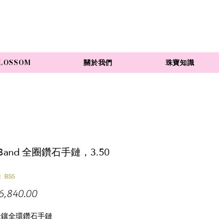
LOSSOM
關於我們
珠寶知識
 Band 全圈鑽石手鏈，3.50
 BS5
價
6,840.00
格
金鑲全環鑽石手鏈