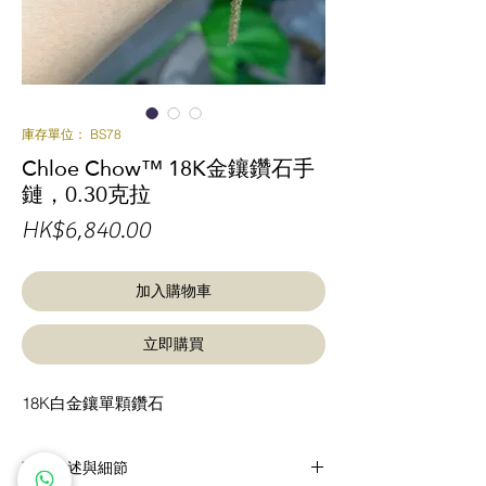
庫存單位： BS78
Chloe Chow™ 18K金鑲鑽石手
鏈，0.30克拉
價
HK$6,840.00
格
加入購物車
立即購買
18K白金鑲單顆鑽石
商品描述與細節