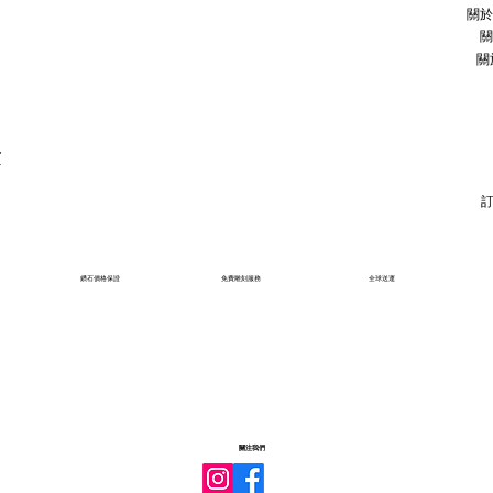
關於
關
關
石
鑽石價格保證
免費雕刻服務
全球送運
關注我們