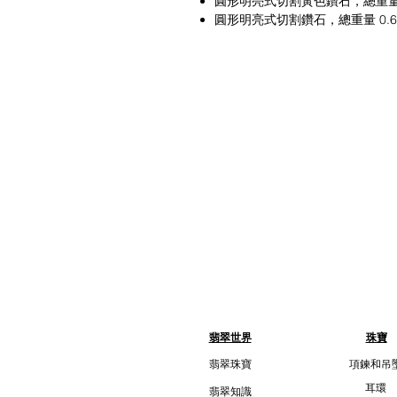
圓形明亮式切割黃色鑽石，總重量 0.5
圓形明亮式切割鑽石，總重量 0.62
翡翠世界
珠寶
翡翠珠寶
項鍊和吊
耳環
翡翠知識