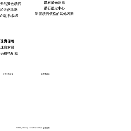
鑽石螢光反應
天然黃色鑽石
鑽石鑑定中心
於天然珍珠
影響鑽石價格的其他因素
洋珍珠
於南
珠寶保養
珠寶材質
訂婚戒指配戴
五年全面保養
退換貨政策
©2022, Flowtop Industrial Limited 版權所有