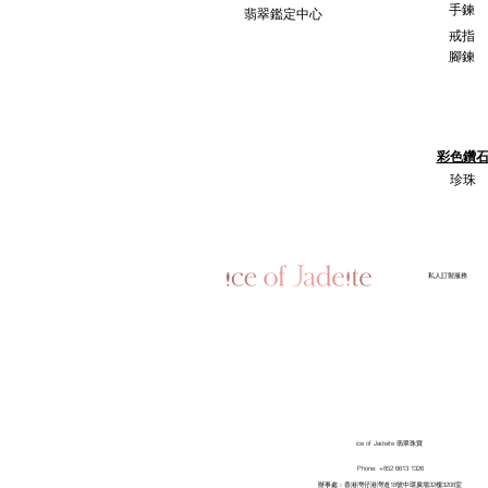
手鍊
翡翠鑑定中心
戒指
腳鍊
彩色鑽
珍珠
​私人訂製服務
ice of Jadeite 翡翠珠寶
Phone: +852 6613 1326
​辦事處：香港灣仔港灣道18號中環廣場32樓3208室