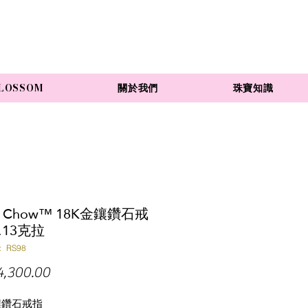
LOSSOM
關於我們
珠寶知識
e Chow™ 18K金鑲鑽石戒
.13克拉
 RS98
價
,300.00
格
鑲鑽石戒指