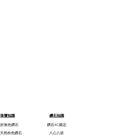
珠寶知識
鑽石知識
關於無色鑽石
鑽石4C鑑定
天然粉色鑽石
八心八箭