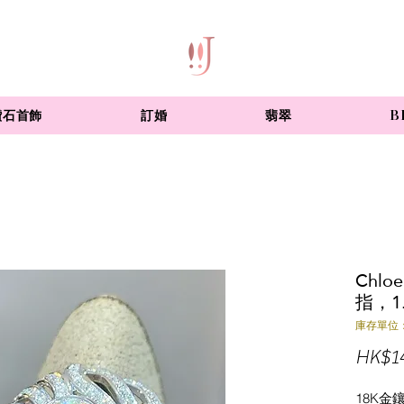
鑽石首飾
訂婚
翡翠
B
Chlo
指，1
庫存單位：
HK$14
18K金