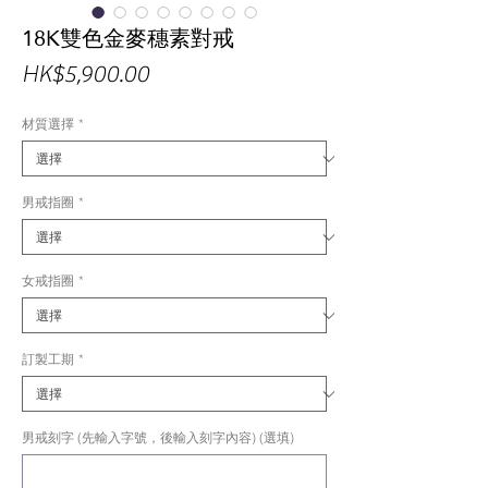
18K雙色金麥穗素對戒
價
HK$5,900.00
格
材質選擇
*
男戒指圈
*
女戒指圈
*
訂製工期
*
男戒刻字 (先輸入字號，後輸入刻字內容) (選填)