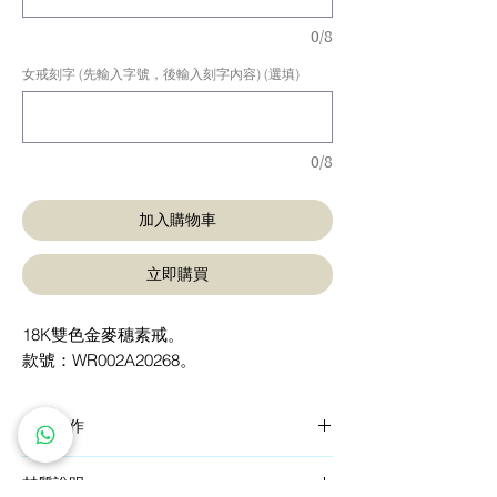
0/8
女戒刻字 (先輸入字號，後輸入刻字內容) (選填)
0/8
加入購物車
立即購買
18K雙色金麥穗素戒。
款號：WR002A20268。
手工製作
這件珠寶由我們的工匠手工製作而成。為獲得
材質說明
效果最佳的珠寶，我們採用最優質的材料和傳