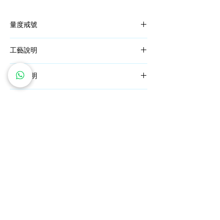
量度戒號
依照詳細的指導衡量出您的
戒指尺寸
，挑選屬
工藝說明
於您的完美戒指。
一枚好的飾品需要30多道工序，而這一過程
材質說明
是由我們擁有 30 多年工藝師傅完成。
優質的工藝控制，由師傅製成的首飾都是傑
PT950 鉑金
作。
天然鑽石
指此珠寶的合金含有95％的純鉑金，並加入
少量釕以使其更加堅固。由於鉑金的高純度，
為了確保最高品質， GIA 鑽石是在全球著名
您的珠寶將永久保持其完美的銀白色外觀。此
礦區。
外，低過敏性的鉑金適合對鎳過敏或敏感皮膚
（
點擊查看 GIA 鑽石礦區
）
的人。
而採用的碎鑽是經過我們篩選後，控制顏色在
18K 金
F-G 內，淨度在VS1-VS2 內，訂製每一件飾
指此珠寶的合金含有75%的純金，也稱為18K
​私人訂製服務
鑽石價格保證
品。
金(Au750)。這種純度保證了珠寶的穩固耐
免費雕刻服務
全球送運
用。為了得到現代感的白金外觀，合金中還加
五年全面保養
退換貨政策
入了銀及銅。
關注我們