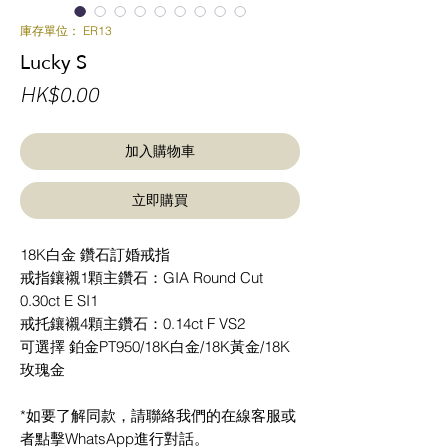
庫存單位： ER13
Lucky S
價
HK$0.00
格
加入購物車
立即購買
18K白金 鑽石訂婚戒指
戒指鑲襯1顆主鑽石：GIA Round Cut
0.30ct E SI1
戒托鑲襯4顆主鑽石：0.14ct F VS2
可選擇 鉑金PT950/18K白金/18K黃金/18K
玫瑰金
*如要了解同款，請聯絡我們的在線客服或
者點擊WhatsApp進行對話。