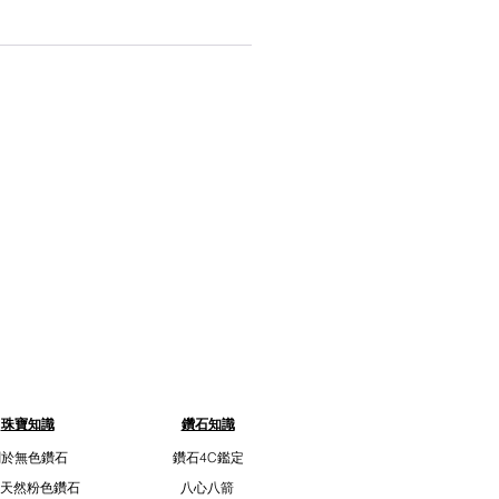
珠寶知識
鑽石知識
關於無色鑽石
鑽石4C鑑定
天然粉色鑽石
八心八箭