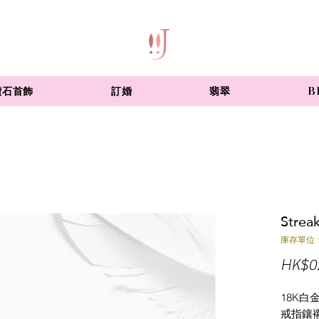
鑽石首飾
訂婚
翡翠
B
Strea
庫存單位：
HK$0
18K白
戒指鑲襯1