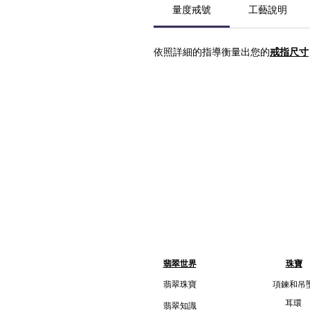
量度戒號
工藝說明
依照詳細的指導衡量出您的
戒指尺寸
翡翠世界
珠寶
翡翠珠寶
項鍊和吊
耳環
翡翠知識