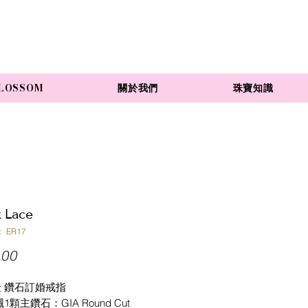
LOSSOM
關於我們
珠寶知識
k Lace
 ER17
價
.00
格
金 鑽石訂婚戒指
顆主鑽石：GIA Round Cut