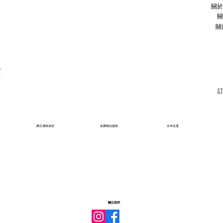
關於
關
關
石
鑽石價格保證
免費雕刻服務
全球送運
關注我們