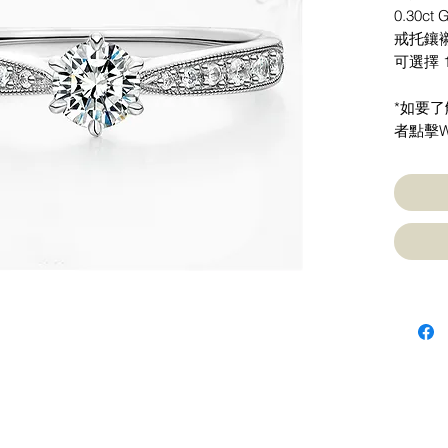
0.30ct 
戒托鑲襯1
可選擇 
*如要
者點擊W