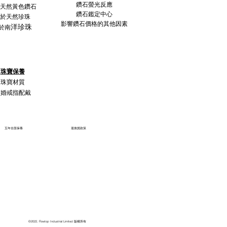
鑽石螢光反應
天然黃色鑽石
鑽石鑑定中心
於天然珍珠
影響鑽石價格的其他因素
洋珍珠
於南
珠寶保養
珠寶材質
訂婚戒指配戴
五年全面保養
退換貨政策
©2022, Flowtop Industrial Limited 版權所有