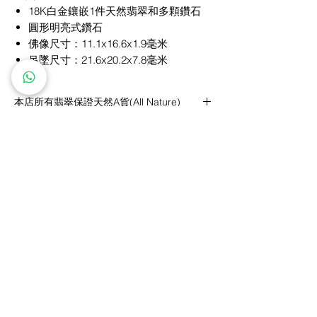
18K白金鑲嵌1件天然翡翠和多顆鑽石
圓形明亮式鑽石
佛像尺寸：11.1x16.6x1.9毫米
吊墜尺寸：21.6x20.2x7.8毫米
本店所有翡翠保證天然A貨(All Nature)
A貨(All Nature)：指全天然的翡翠，包括顏
色、質地、光澤、結構等都是天然形成，沒有
一絲人為因素摻雜在內。
​私人訂製服務
鑽石價格保證
免費雕刻服務
全球送運
五年全面保養
退換貨政策
關注我們