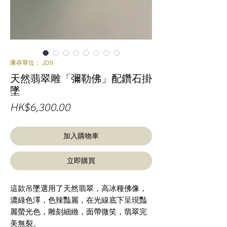
庫存單位： JD9
天然翡翠雕「彌勒佛」配鑽石掛
墜
價
HK$6,300.00
格
加入購物車
立即購買
這款吊墜選用了天然翡翠，高冰種佛像，
濃綠色澤，色辣豔麗，在光線底下呈現豔
麗螢光色，雕刻細緻，面帶微笑，翡翠完
美無裂。