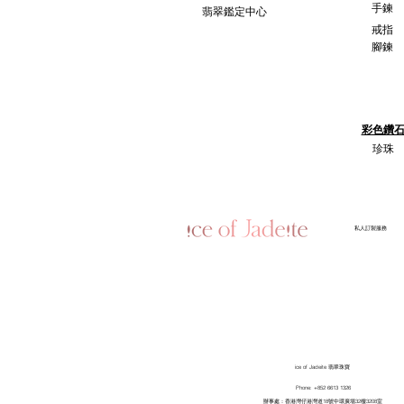
手鍊
翡翠鑑定中心
戒指
腳鍊
彩色鑽
珍珠
​私人訂製服務
ice of Jadeite 翡翠珠寶
Phone: +852 6613 1326
​辦事處：香港灣仔港灣道18號中環廣場32樓3208室