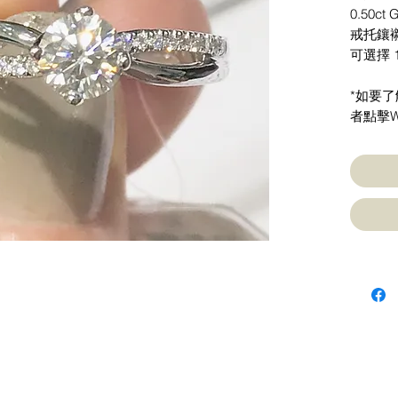
0.50ct 
戒托鑲襯1
可選擇 
*如要
者點擊W