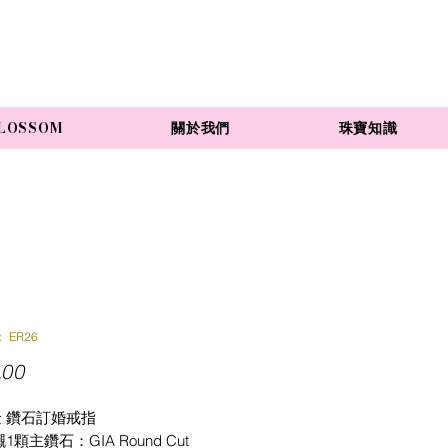
LOSSOM
關於我們
珠寶知識
 ER26
價
.00
格
金 鑽石訂婚戒指
顆主鑽石：GIA Round Cut