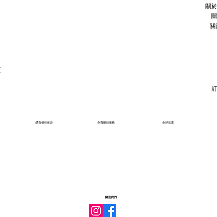
關於
關
關
石
鑽石價格保證
免費雕刻服務
全球送運
關注我們