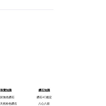
珠寶知識
鑽石知識
關於無色鑽石
鑽石4C鑑定
天然粉色鑽石
八心八箭