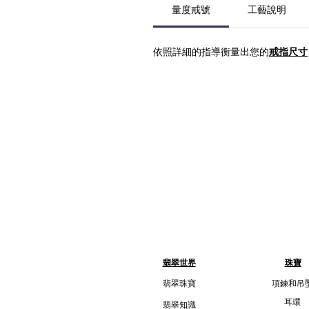
量度戒號
工藝說明
依照詳細的指導衡量出您的
戒指尺寸
翡翠世界
珠寶
翡翠珠寶
項鍊和吊
耳環
翡翠知識