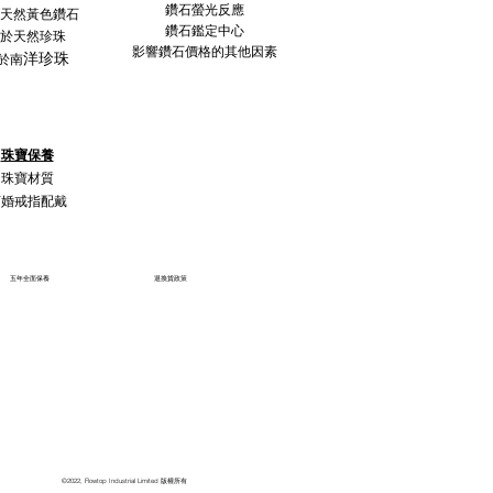
鑽石螢光反應
天然黃色鑽石
鑽石鑑定中心
於天然珍珠
影響鑽石價格的其他因素
洋珍珠
於南
珠寶保養
珠寶材質
訂婚戒指配戴
五年全面保養
退換貨政策
©2022, Flowtop Industrial Limited 版權所有