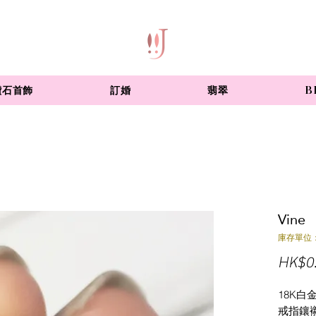
鑽石首飾
訂婚
翡翠
B
Vine
庫存單位：
HK$0
18K白
戒指鑲襯1