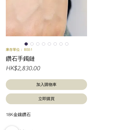
庫存單位： BS51
鑽石手鐲鏈
價
HK$2,830.00
格
加入購物車
立即購買
18K金鑲鑽石