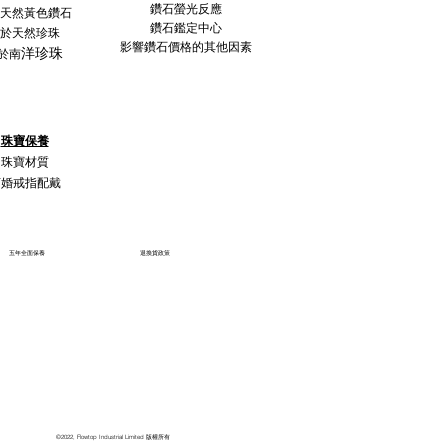
鑽石螢光反應
天然黃色鑽石
鑽石鑑定中心
於天然珍珠
影響鑽石價格的其他因素
洋珍珠
於南
珠寶保養
珠寶材質
訂婚戒指配戴
五年全面保養
退換貨政策
©2022, Flowtop Industrial Limited 版權所有