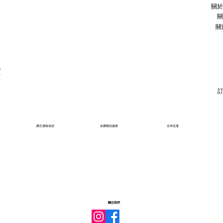
關於
關
關
石
鑽石價格保證
免費雕刻服務
全球送運
關注我們