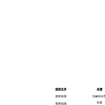
翡翠世界
珠寶
翡翠珠寶
項鍊和吊
耳環
翡翠知識