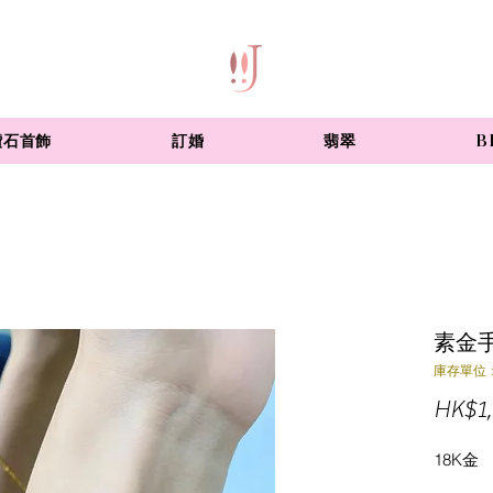
鑽石首飾
訂婚
翡翠
B
素金
庫存單位：
HK$1,
18K金