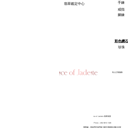
手鍊
翡翠鑑定中心
戒指
腳鍊
彩色鑽
珍珠
​私人訂製服務
ice of Jadeite 翡翠珠寶
Phone: +852 6613 1326
​辦事處：香港灣仔港灣道18號中環廣場32樓3208室