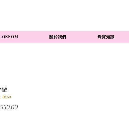
LOSSOM
關於我們
珠寶知識
手鏈
 BS50
價
550.00
格