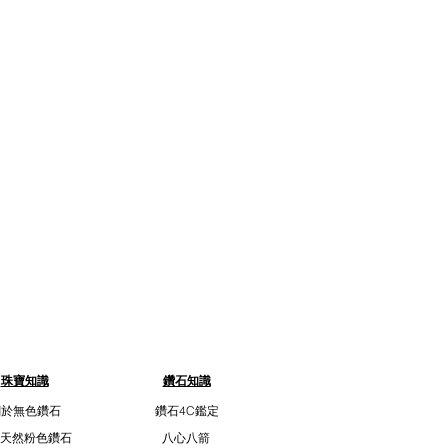
珠寶知識
鑽石知識
關於無色鑽石
鑽石4C鑑定
天然粉色鑽石
八心八箭