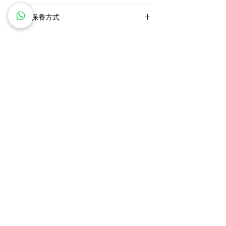
規格：花兒大小 ~1cm
使用及保養方式
取其一朵花環直徑 ~ 4cm
顏色：漸變黃色
* 仿真植物微鈎胸針,花莖裏是銅線，可以調
整花莖角度，但仍需溫柔對待，勿過度扭折
材質：DMC繡線
* 盡量避免直接接觸香水/化妝品等化學物質和
水
* 如被水弄濕，用紙巾輕輕印乾
​私人訂製服務
鑽石價格保證
* 平時可用拭銀布擦拭後存放在密封袋裡
免費雕刻服務
全球送運
* 請勿過份擠壓
* 由於每台電腦顯示略有不同，出現色差是在
五年全面保養
退換貨政策
所難免的，無法保證顏色與提參考照片100%
相同， 請諒解。
關注我們
* 人手編織及染色, 每件貨品無法完全一模一
樣。完美主意的客人還請審慎考慮。感謝體
諒。
ice of Jadeite 翡翠珠寶
Phone:
+852 6613 1326
​辦事處：香港灣仔港灣道18號中環廣場32樓3208室
©2022, Flowtop Industrial Limited 版權所有