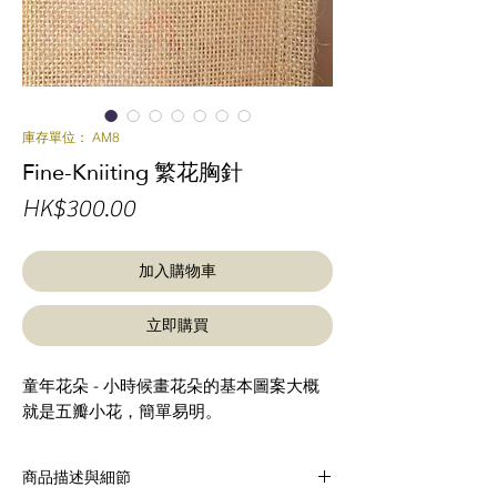
庫存單位： AM8
Fine-Kniiting 繁花胸針
價
HK$300.00
格
加入購物車
立即購買
童年花朵 - 小時候畫花朵的基本圖案大概
就是五瓣小花，簡單易明。
商品描述與細節