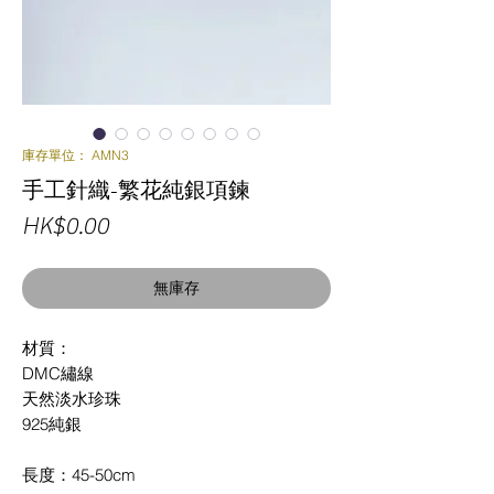
庫存單位： AMN3
手工針織-繁花純銀項鍊
價
HK$0.00
格
無庫存
材質：
DMC繡線
天然淡水珍珠
925純銀
長度：45-50cm