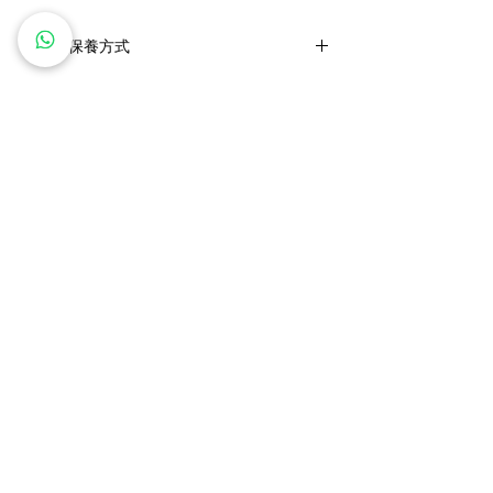
使用及保養方式
* 仿真植物微鈎胸針,花莖裏是銅線，可以調
整花莖角度，但仍需溫柔對待，勿過度扭折
* 盡量避免直接接觸香水/化妝品等化學物質和
水
* 如被水弄濕，用紙巾輕輕印乾
​私人訂製服務
鑽石價格保證
* 平時可用拭銀布擦拭後存放在密封袋裡
免費雕刻服務
全球送運
* 請勿過份擠壓
* 由於每台電腦顯示略有不同，出現色差是在
五年全面保養
退換貨政策
所難免的，無法保證顏色與提參考照片100%
相同， 請諒解。
關注我們
* 人手編織及染色, 每件貨品無法完全一模一
樣。完美主意的客人還請審慎考慮。感謝體
諒。
ice of Jadeite 翡翠珠寶
Phone:
+852 6613 1326
​辦事處：香港灣仔港灣道18號中環廣場32樓3208室