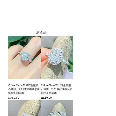
簡單線條的設計理念，以獨特的雕塑
突出每件珠寶的自然美感，帶來無可
抗拒的感性及質感。
新產品
Chloe Chow™ 18K金鑲鑽
Chloe Chow™ 18K金鑲鑽
石戒指，1.01克拉橢圓形切
石戒指，2.01克拉橢圓形切
割GIA 的副本
割GIA 的副本
價格
價格
HK$0.00
HK$0.00