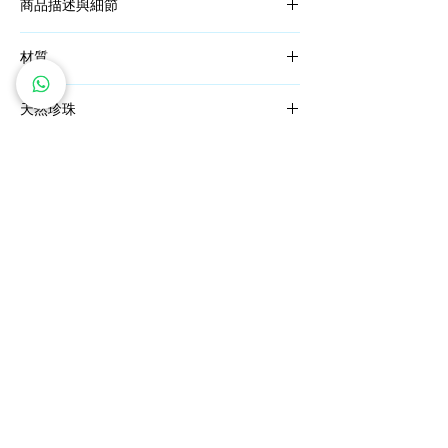
商品描述與細節
S925 純銀 天然珍珠 耳環
材質
天然珍珠，尺寸：9-10MM
指此珠寶的含銀量92.5%的銀質品。925代表
天然珍珠
銀的純度，在純銀中添加7.5%的合金，使銀
飾達到最適中硬度，因此92.5%成為國際公認
純天然珍珠，無任何人工合成或染色，天然極
的銀飾標準。
美光澤。珍珠表面不可能完全平整，非正圓/
生長紋都屬於自然並非瑕疵。
​私人訂製服務
鑽石價格保證
免費雕刻服務
全球送運
五年全面保養
退換貨政策
關注我們